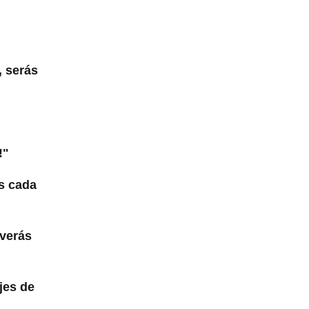
, serás
!"
as cada
 verás
jes de