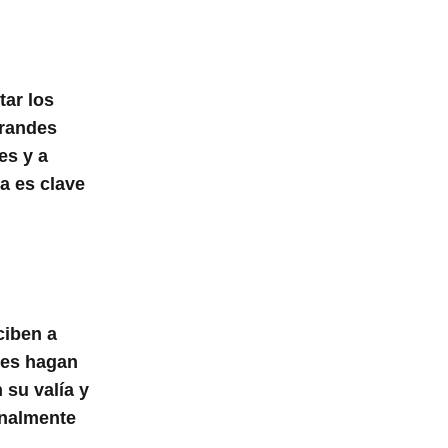
tar los
grandes
es y a
ia es clave
ciben a
les hagan
 su valía y
onalmente