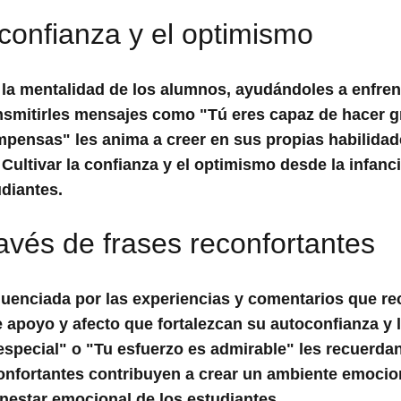
confianza y el optimismo
 la mentalidad de los alumnos, ayudándoles a enfren
ransmitirles mensajes como "Tú eres capaz de hacer 
mpensas" les anima a creer en sus propias habilidad
 Cultivar la confianza y el optimismo desde la infanc
udiantes.
avés de frases reconfortantes
luenciada por las experiencias y comentarios que re
e apoyo
y
afecto
que fortalezcan su autoconfianza y 
special" o "Tu esfuerzo es admirable" les recuerdan
onfortantes
contribuyen a crear un ambiente emoci
ienestar emocional de los estudiantes.