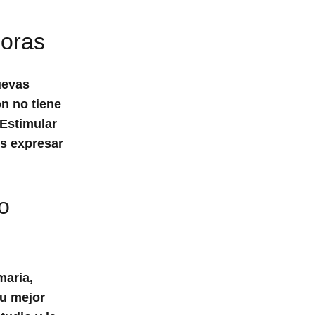
doras
uevas
n no tiene
 Estimular
es expresar
o
maria,
tu mejor