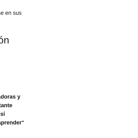
se en sus
ón
adoras
y
tante
sí
aprender"